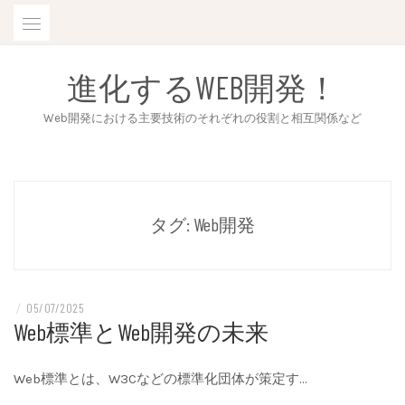
Skip
to
content
進化するWEB開発！
Web開発における主要技術のそれぞれの役割と相互関係など
タグ:
Web開発
/
05/07/2025
Web標準とWeb開発の未来
Web標準とは、W3Cなどの標準化団体が策定す…